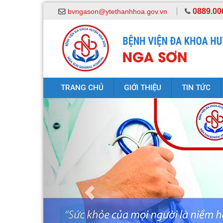
0889.00
bvngason@ytethanhhoa.gov.vn
TRANG CHỦ
GIỚI THIỆU
TIN TỨC