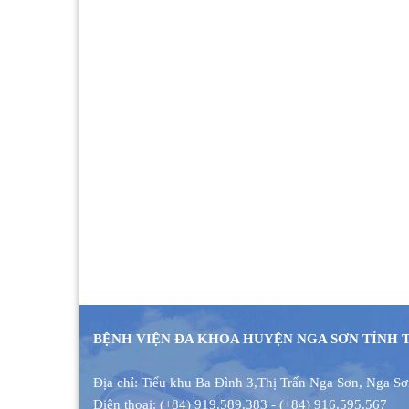
BỆNH VIỆN ĐA KHOA HUYỆN NGA SƠN TỈNH
Địa chỉ: Tiểu khu Ba Đình 3
,
Thị Trấn Nga Sơn, Nga S
Điện thoại: (+84) 919.589.383 - (+84) 916.595.567