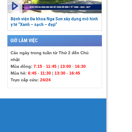
Bệnh viện Đa khoa Nga Sơn xây dựng mô hình
y tế “Xanh – sạch – đẹp”
GIỜ LÀM VIỆC
Các ngày trong tuần từ Thứ 2 đến Chủ
nhật
Mùa đông:
7:15
-
11:45
|
13:00
-
16:30
Mùa hè:
6:45
-
11:30
|
13:30
-
16:45
Trực cấp cứu:
24/24