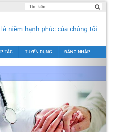
P TÁC
TUYỂN DỤNG
ĐĂNG NHẬP