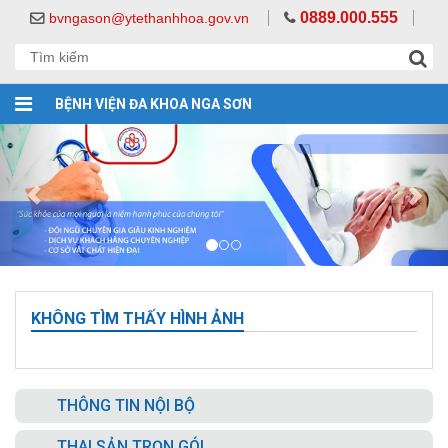
0889.000.555
bvngason@ytethanhhoa.gov.vn
BỆNH VIỆN ĐA KHOA NGA SƠN
KHÔNG TÌM THẤY HÌNH ẢNH
THÔNG TIN NỘI BỘ
THAI SẢN TRỌN GÓI