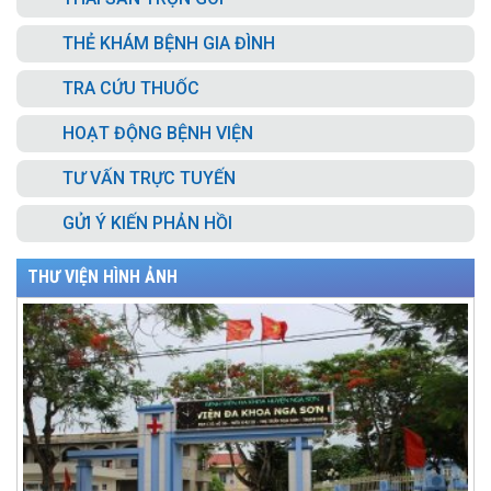
THẺ KHÁM BỆNH GIA ĐÌNH
TRA CỨU THUỐC
HOẠT ĐỘNG BỆNH VIỆN
TƯ VẤN TRỰC TUYẾN
GỬI Ý KIẾN PHẢN HỒI
THƯ VIỆN HÌNH ẢNH