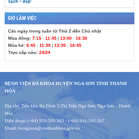
sạch – đẹp”
GIỜ LÀM VIỆC
Các ngày trong tuần từ Thứ 2 đến Chủ nhật
Mùa đông:
7:15
-
11:45
|
13:00
-
16:30
Mùa hè:
6:45
-
11:30
|
13:30
-
16:45
Trực cấp cứu:
24/24
BỆNH VIỆN ĐA KHOA HUYỆN NGA SƠN TỈNH THANH
HÓA
Địa chỉ: Tiểu khu Ba Đình 3
,
Thị Trấn Nga Sơn, Nga Sơn - Thanh
Hóa
Điện thoại: (+84) 919.589.383 - (+84) 916.595.567
Email: bvngason@ytethanhhoa.gov.vn