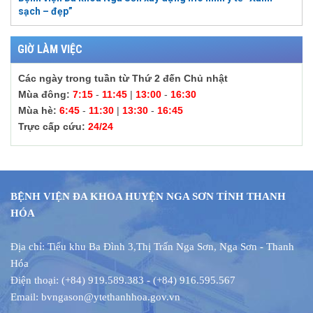
sạch – đẹp”
GIỜ LÀM VIỆC
Các ngày trong tuần từ Thứ 2 đến Chủ nhật
Mùa đông:
7:15
-
11:45
|
13:00
-
16:30
Mùa hè:
6:45
-
11:30
|
13:30
-
16:45
Trực cấp cứu:
24/24
BỆNH VIỆN ĐA KHOA HUYỆN NGA SƠN TỈNH THANH
HÓA
Địa chỉ: Tiểu khu Ba Đình 3
,
Thị Trấn Nga Sơn, Nga Sơn - Thanh
Hóa
Điện thoại: (+84) 919.589.383 - (+84) 916.595.567
Email: bvngason@ytethanhhoa.gov.vn