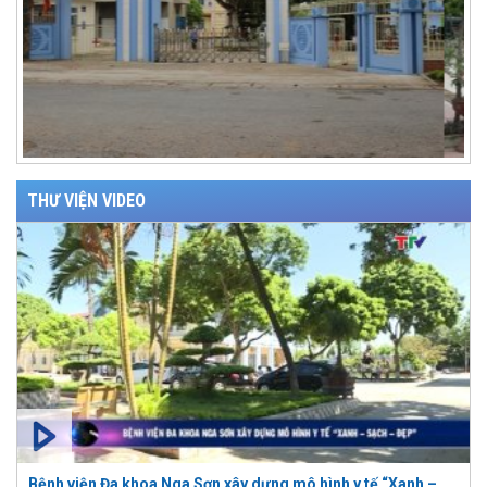
THƯ VIỆN VIDEO
Bệnh viện Đa khoa Nga Sơn xây dựng mô hình y tế “Xanh –