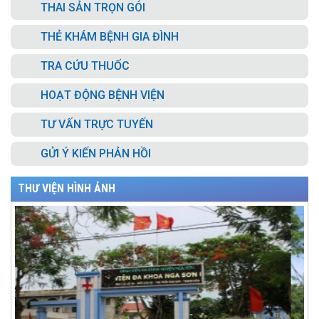
THAI SẢN TRỌN GÓI
THẺ KHÁM BỆNH GIA ĐÌNH
TRA CỨU THUỐC
HOẠT ĐỘNG BỆNH VIỆN
TƯ VẤN TRỰC TUYẾN
GỬI Ý KIẾN PHẢN HỒI
THƯ VIỆN HÌNH ẢNH