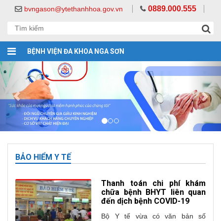
0889.000.555
bvngason@ytethanhhoa.gov.vn
BỆNH VIỆN ĐA KHOA NGA SƠN
BẢO HIỂM Y TẾ
Thanh toán chi phí khám
chữa bệnh BHYT liên quan
đến dịch bệnh COVID-19
Bộ Y tế vừa có văn bản số