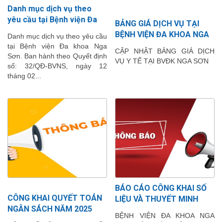
Danh mục dịch vụ theo
yêu cầu tại Bệnh viện Đa
BẢNG GIÁ DỊCH VỤ TẠI
khoa Nga Sơn.
BỆNH VIỆN ĐA KHOA NGA
Danh mục dịch vụ theo yêu cầu
SƠN
tại Bệnh viện Đa khoa Nga
CẬP NHẬT BẢNG GIÁ DỊCH
Sơn. Ban hành theo Quyết định
VỤ Y TẾ TẠI BVĐK NGA SƠN
số: 32/QĐ-BVNS, ngày 12
tháng 02...
BÁO CÁO CÔNG KHAI SỐ
CÔNG KHAI QUYẾT TOÁN
LIỆU VÀ THUYẾT MINH
NGÂN SÁCH NĂM 2025
TÌNH HÌNH THỰC HIỆN DỰ
BỆNH VIỆN ĐA KHOA NGA
TOÁN NGÂN SÁCH NHÀ