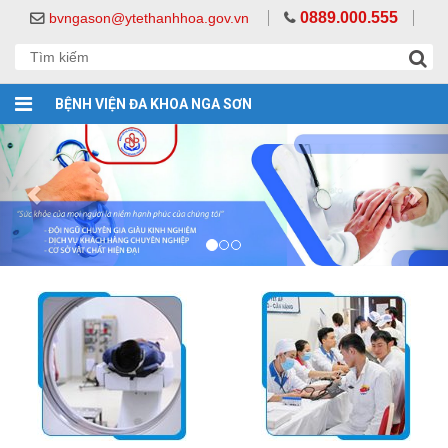
0889.000.555
bvngason@ytethanhhoa.gov.vn
BỆNH VIỆN ĐA KHOA NGA SƠN