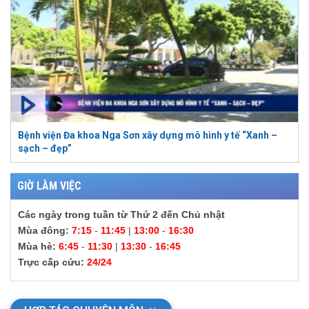
Bệnh viện Đa khoa Nga Sơn xây dựng mô hình y tế “Xanh –
sạch – đẹp”
GIỜ LÀM VIỆC
Các ngày trong tuần từ Thứ 2 đến Chủ nhật
Mùa đông:
7:15
-
11:45
|
13:00
-
16:30
Mùa hè:
6:45
-
11:30
|
13:30
-
16:45
Trực cấp cứu:
24/24