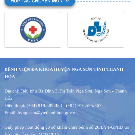
HỢP TÁC CHUYÊN MÔN
BỆNH VIỆN ĐA KHOA HUYỆN NGA SƠN TỈNH THANH
HÓA
Địa chỉ: Tiểu khu Ba Đình 3
,
Thị Trấn Nga Sơn, Nga Sơn - Thanh
Hóa
Điện thoại: (+84) 919.589.383 - (+84) 916.595.567
Email: bvngason@ytethanhhoa.gov.vn
Giấy phép hoạt động cơ sở
khám chữa bệnh
số 26/BYT-GPHD do
Bộ y tế cấp ngày 21/02/2017