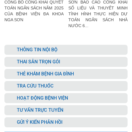
CÔNG BỐ CÔNG KHAI QUYẾT
SƠN BÁO CÁO CÔNG KHAI
NƯỚC 6 THÁNG ĐẦU NĂM
TOÁN NGÂN SÁCH NĂM 2025
SỐ LIỆU VÀ THUYẾT MINH
2025, QUÍ III NĂM 2025,
CỦA BỆNH VIỆN ĐA KHOA
TÌNH HÌNH THỰC HIỆN DỰ
QUÍ IV NĂM 2025
NGA SƠN
TOÁN NGÂN SÁCH NHÀ
NƯỚC 6...
THÔNG TIN NỘI BỘ
THAI SẢN TRỌN GÓI
THẺ KHÁM BỆNH GIA ĐÌNH
TRA CỨU THUỐC
HOẠT ĐỘNG BỆNH VIỆN
TƯ VẤN TRỰC TUYẾN
GỬI Ý KIẾN PHẢN HỒI