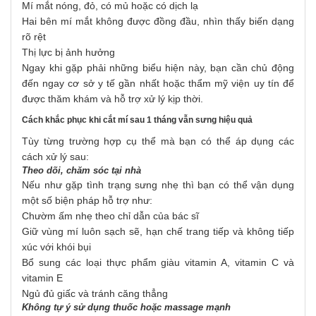
Mí mắt nóng, đỏ, có mủ hoặc có dịch lạ
Hai bên mí mắt không được đồng đầu, nhìn thấy biến dạng
rõ rệt
Thị lực bị ảnh hưởng
Ngay khi gặp phải những biểu hiện này, bạn cần chủ động
đến ngay cơ sở y tế gần nhất hoặc thẩm mỹ viện uy tín để
được thăm khám và hỗ trợ xử lý kịp thời.
Cách khắc phục khi cắt mí sau 1 tháng vẫn sưng hiệu quả
Tùy từng trường hợp cụ thể mà bạn có thể áp dụng các
cách xử lý sau:
Theo dõi, chăm sóc tại nhà
Nếu như gặp tình trạng sưng nhẹ thì bạn có thể vận dụng
một số biện pháp hỗ trợ như:
Chườm ấm nhẹ theo chỉ dẫn của bác sĩ
Giữ vùng mí luôn sạch sẽ, hạn chế trang tiếp và không tiếp
xúc với khói bụi
Bổ sung các loại thực phẩm giàu vitamin A, vitamin C và
vitamin E
Ngủ đủ giấc và tránh căng thẳng
Không tự ý sử dụng thuốc hoặc massage mạnh