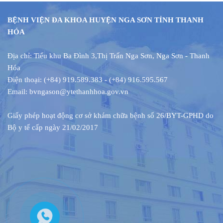
BỆNH VIỆN ĐA KHOA HUYỆN NGA SƠN TỈNH THANH
HÓA
Địa chỉ: Tiểu khu Ba Đình 3
,
Thị Trấn Nga Sơn, Nga Sơn - Thanh
Hóa
Điện thoại: (+84) 919.589.383 - (+84) 916.595.567
Email: bvngason@ytethanhhoa.gov.vn
Giấy phép hoạt động cơ sở
khám chữa bệnh
số 26/BYT-GPHD do
Bộ y tế cấp ngày 21/02/2017