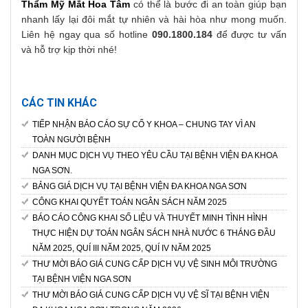
Thẩm Mỹ Mắt Hoa Tâm
có thể là bước đi an toàn giúp bạn
nhanh lấy lại đôi mắt tự nhiên và hài hòa như mong muốn.
Liên hệ ngay qua số hotline
090.1800.184
để được tư vấn
và hỗ trợ kịp thời nhé!
CÁC TIN KHÁC
TIẾP NHẬN BÁO CÁO SỰ CỐ Y KHOA – CHUNG TAY VÌ AN
TOÀN NGƯỜI BỆNH
DANH MỤC DỊCH VỤ THEO YÊU CẦU TẠI BỆNH VIỆN ĐA KHOA
NGA SƠN.
BẢNG GIÁ DỊCH VỤ TẠI BỆNH VIỆN ĐA KHOA NGA SƠN
CÔNG KHAI QUYẾT TOÁN NGÂN SÁCH NĂM 2025
BÁO CÁO CÔNG KHAI SỐ LIỆU VÀ THUYẾT MINH TÌNH HÌNH
THỰC HIỆN DỰ TOÁN NGÂN SÁCH NHÀ NƯỚC 6 THÁNG ĐẦU
NĂM 2025, QUÍ III NĂM 2025, QUÍ IV NĂM 2025
THƯ MỜI BÁO GIÁ CUNG CẤP DỊCH VỤ VỆ SINH MÔI TRƯỜNG
TẠI BỆNH VIỆN NGA SƠN
THƯ MỜI BÁO GIÁ CUNG CẤP DỊCH VỤ VỆ SĨ TẠI BỆNH VIỆN