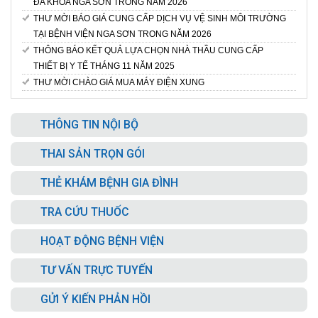
ĐA KHOA NGA SƠN TRONG NĂM 2026
THƯ MỜI BÁO GIÁ CUNG CẤP DỊCH VỤ VỆ SINH MÔI TRƯỜNG
TẠI BỆNH VIỆN NGA SƠN TRONG NĂM 2026
THÔNG BÁO KẾT QUẢ LỰA CHỌN NHÀ THẦU CUNG CẤP
THIẾT BỊ Y TẾ THÁNG 11 NĂM 2025
THƯ MỜI CHÀO GIÁ MUA MÁY ĐIỆN XUNG
THÔNG TIN NỘI BỘ
THAI SẢN TRỌN GÓI
THẺ KHÁM BỆNH GIA ĐÌNH
TRA CỨU THUỐC
HOẠT ĐỘNG BỆNH VIỆN
TƯ VẤN TRỰC TUYẾN
GỬI Ý KIẾN PHẢN HỒI