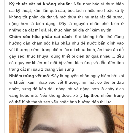
Kỹ thuật cắt mí không chuẩn
: Nếu như bác sĩ thực hiện
sai kỹ thuật, xâm lấn quá sâu, bóc tách nhiều mô hoặc xử lý
không tốt phần da dư và mỡ thừa thì mí mắt rất dễ sưng,
nặng hơn là biến dạng. Đây là nguyên nhân phổ biến ở
những ca cắt mí giá rẻ, thực hiện tại địa chỉ kém uy tín
Chăm sóc hậu phẫu sai cách
: Khi không tuân thủ đúng
hướng dẫn chăm sóc hậu phẫu như để nước bẩn dính vào
vết thương sớm, trang điểm lúc mí chưa lành, ăn thức ăn dễ
gây sẹo, thức khuya, dùng thiết bị điện tử quá nhiều,... đều
có nguy cơ khiến mí mặt bị viêm, kích ứng và dẫn đến tình
trạng cắt mí sau 1 tháng vẫn sưng
Nhiễm trùng vết mổ
: Đây là nguyên nhân nguy hiểm bởi khi
vi khuẩn xâm nhập vào vết thương, mí mắt có thể bị đau
nhức, sưng đỏ kéo dài, nóng rát và nặng hơn là chảy dịch
vàng hoặc mủ. Nếu không được xử lý kịp thời, nhiễm trùng
có thể hình thành sẹo xấu hoặc ảnh hưởng đến thị lực.