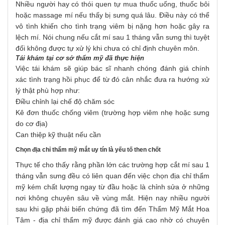
Nhiều người hay có thói quen tự mua thuốc uống, thuốc bôi
hoặc massage mí nếu thấy bị sưng quá lâu. Điều này có thể
vô tình khiến cho tình trạng viêm bị nặng hơn hoặc gây ra
lệch mí. Nói chung nếu cắt mí sau 1 tháng vẫn sưng thì tuyệt
đối không được tự xử lý khi chưa có chỉ định chuyên môn.
Tái khám tại cơ sở thẩm mỹ đã thực hiện
Việc tái khám sẽ giúp bác sĩ nhanh chóng đánh giá chính
xác tình trạng hồi phục để từ đó cân nhắc đưa ra hướng xử
lý thật phù hợp như:
Điều chỉnh lại chế độ chăm sóc
Kê đơn thuốc chống viêm (trường hợp viêm nhẹ hoặc sưng
do cơ địa)
Can thiệp kỹ thuật nếu cần
Chọn địa chỉ thẩm mỹ mắt uy tín là yếu tố then chốt
Thực tế cho thấy rằng phần lớn các trường hợp cắt mí sau 1
tháng vẫn sưng đều có liên quan đến việc chọn địa chỉ thẩm
mỹ kém chất lượng ngay từ đầu hoặc là chỉnh sửa ở những
nơi không chuyên sâu về vùng mắt.
Hiện nay nhiều người
sau khi gặp phải biến chứng đã tìm đến Thẩm Mỹ Mắt Hoa
Tâm - địa chỉ thẩm mỹ được đánh giá cao nhờ có chuyên