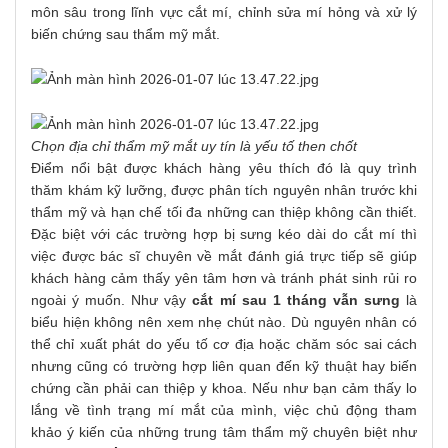
môn sâu trong lĩnh vực cắt mí, chỉnh sửa mí hỏng và xử lý
biến chứng sau thẩm mỹ mắt.
Chọn địa chỉ thẩm mỹ mắt uy tín là yếu tố then chốt
Điểm nổi bật được khách hàng yêu thích đó là quy trình
thăm khám kỹ lưỡng, được phân tích nguyên nhân trước khi
thẩm mỹ và hạn chế tối đa những can thiệp không cần thiết.
Đặc biệt với các trường hợp bị sưng kéo dài do cắt mí thì
việc được bác sĩ chuyên về mắt đánh giá trực tiếp sẽ giúp
khách hàng cảm thấy yên tâm hơn và tránh phát sinh rủi ro
ngoài ý muốn.
Như vậy
cắt mí sau 1 tháng vẫn sưng
là
biểu hiện không nên xem nhẹ chút nào. Dù nguyên nhân có
thể chỉ xuất phát do yếu tố cơ địa hoặc chăm sóc sai cách
nhưng cũng có trường hợp liên quan đến kỹ thuật hay biến
chứng cần phải can thiệp y khoa.
Nếu như bạn cảm thấy lo
lắng về tình trạng mí mắt của mình, việc chủ động tham
khảo ý kiến của những trung tâm thẩm mỹ chuyên biệt như