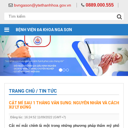
0889.000.555
bvngason@ytethanhhoa.gov.vn
BỆNH VIỆN ĐA KHOA NGA SƠN
TRANG CHỦ / TIN TỨC
CẮT MÍ SAU 1 THÁNG VẪN SƯNG: NGUYÊN NHÂN VÀ CÁCH
XỬ LÝ ĐÚNG
Đăng lúc: 16:24:52 11/09/2022 (GMT+7)
Cắt mí mắt chính là một trong những phương pháp thẩm mỹ phổ