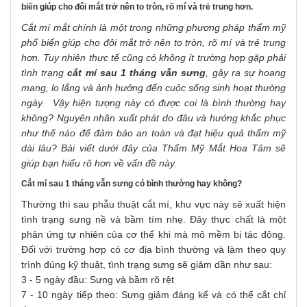
biến giúp cho đôi mắt trở nên to tròn, rõ mí và trẻ trung hơn.
Cắt mí mắt chính là một trong những phương pháp thẩm mỹ
phổ biến giúp cho đôi mắt trở nên to tròn, rõ mí và trẻ trung
hơn. Tuy nhiên thực tế cũng có không ít trường hợp gặp phải
tình trạng
cắt mí sau 1 tháng vẫn sưng
, gây ra sự hoang
mang, lo lắng và ảnh hưởng đến cuộc sống sinh hoạt thường
ngày.
Vậy hiện tượng này có được coi là bình thường hay
không? Nguyên nhân xuất phát do đâu và hướng khắc phục
như thế nào để đảm bảo an toàn và đạt hiệu quả thẩm mỹ
dài lâu? Bài viết dưới đây của Thẩm Mỹ Mắt Hoa Tâm sẽ
giúp bạn hiểu rõ hơn về vấn đề này.
Cắt mí sau 1 tháng vẫn sưng có bình thường hay không?
Thường thì sau phẫu thuật cắt mí, khu vực này sẽ xuất hiện
tình trạng sưng nề và bầm tím nhẹ. Đây thực chất là một
phản ứng tự nhiên của cơ thể khi mà mô mềm bị tác động.
Đối với trường hợp có cơ địa bình thường và làm theo quy
trình đúng kỹ thuật, tình trạng sưng sẽ giảm dần như sau:
3 - 5 ngày đầu: Sưng và bầm rõ rệt
7 - 10 ngày tiếp theo: Sưng giảm đáng kể và có thể cắt chỉ