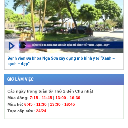
Bệnh viện Đa khoa Nga Sơn xây dựng mô hình y tế “Xanh –
sạch – đẹp”
GIỜ LÀM VIỆC
Các ngày trong tuần từ Thứ 2 đến Chủ nhật
Mùa đông:
7:15
-
11:45
|
13:00
-
16:30
Mùa hè:
6:45
-
11:30
|
13:30
-
16:45
Trực cấp cứu:
24/24