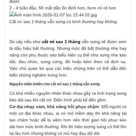
được
2 - 4 tuần đầu: Mí mắt dẫn ổn định hơn, form mí rõ hơn
Cắt mí sau 1 tháng vẫn sưng có bình thường hay không
Do vậy nếu như
cắt mí sau 1 tháng
vẫn sưng sẽ được xem
là dấu hiệu bất thường. Nhưng mức độ bất thường nhẹ hay
nặng còn phụ thuộc vào biểu hiện cụ thể như sưng nhẹ kéo
dài, đau nhức, sưng cứng, đỏ hoặc kèm theo cả dịch vụ.
Việc chủ quan bỏ qua các triệu chứng trên có thể dẫn đến
biến chứng nghiêm trọng hơn.
Nguyên nhân khiến cho cắt mí sau 1 tháng vẫn sưng
Có khá nhiều nguyên nhân khác nhau gây ra tình trạng sưng
kéo dài sau khi cắt mí. Điển hình phải kể đến gồm:
Cơ địa nhạy cảm, khả năng hồi phục chậm
: Mỗi người có
một cơ địa khác nhau, ai có mô mềm dày thì khả năng tái
tạo chậm hoặc dễ bị viêm hơn nên thời gian hồi phục kéo
dài hơn mức bình thường. Khi đó hiện tượng sưng có thể tồn
tại lâu hơn nhưng không có mủ hay đau dữ dội